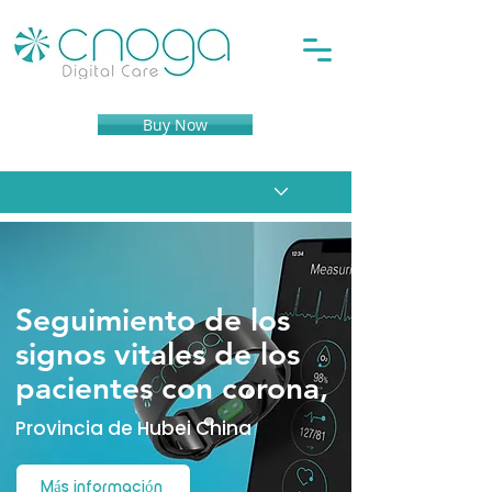
Buy Now
Seguimiento de los
signos vitales de los
pacientes con corona,
Provincia de Hubei China
Más información