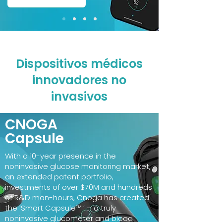
Dispositivos médicos
innovadores no
invasivos
CNOGA
Capsule
With a 10-year presence in the
noninvasive glucose monitoring market,
an extended patent portfolio,
investments of over $70M and hundreds
of R&D man-hours, Cnoga has created
the ‘Smart Capsule™ ’ – a truly
noninvasive glucometer and blood